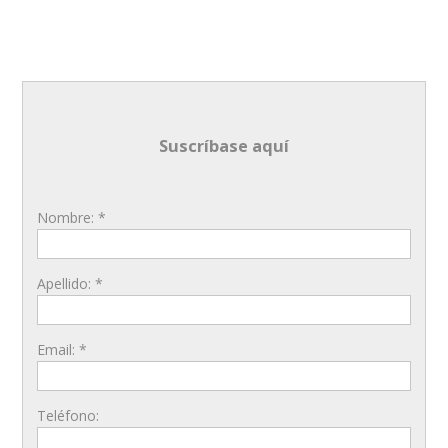
Suscríbase aquí
Nombre: *
Apellido: *
Email: *
Teléfono: