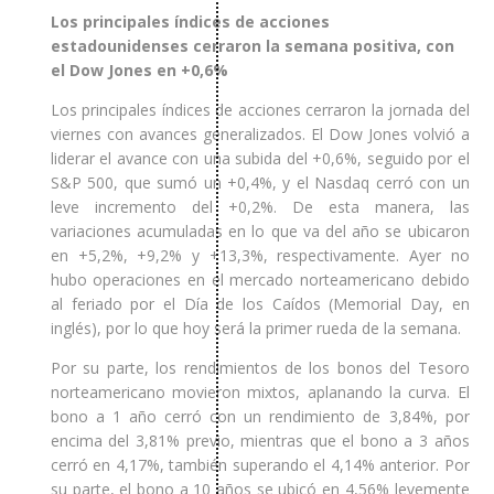
Los principales índices de acciones
estadounidenses cerraron la semana positiva, con
el Dow Jones en +0,6%
Los principales índices de acciones cerraron la jornada del
viernes con avances generalizados. El Dow Jones volvió a
liderar el avance con una subida del +0,6%, seguido por el
S&P 500, que sumó un +0,4%, y el Nasdaq cerró con un
leve incremento del +0,2%. De esta manera, las
variaciones acumuladas en lo que va del año se ubicaron
en +5,2%, +9,2% y +13,3%, respectivamente. Ayer no
hubo operaciones en el mercado norteamericano debido
al feriado por el Día de los Caídos (Memorial Day, en
inglés), por lo que hoy será la primer rueda de la semana.
Por su parte, los rendimientos de los bonos del Tesoro
norteamericano movieron mixtos, aplanando la curva. El
bono a 1 año cerró con un rendimiento de 3,84%, por
encima del 3,81% previo, mientras que el bono a 3 años
cerró en 4,17%, también superando el 4,14% anterior. Por
su parte, el bono a 10 años se ubicó en 4,56% levemente